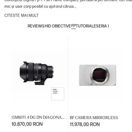
mic și usor corp posibil cu ajutorul căruia...
CITESTE MAI MULT
FP
REVIEW
GHID OBIECTIVE
TUTORIALE
SERIA I
15MM F1.4 DG DN DIAGONAL
BF CAMERA MIRRORLESS
FISHEYE (A)
10.870,00 RON
11.978,00 RON