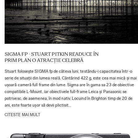
SIGMA FP - STUART PITKIN READUCE ÎN
PRIM PLAN O ATRACȚIE CELEBRĂ
Stuart folosește SIGMA fp de câteva luni, testându-i capacitatea într-o
serie de situații din lumea reală. Cântărind 422 g, este cea mai mică și mai
ușoară cameră full frame din lume. Sigma are în gama sa 23 de obiective
compatibile L-Mount, iar obiectivele full-frame Leica și Panasonic se
potrivesc, de asemenea, în mod nativ. Locuind în Brighton timp de 20 de
ani, este foarte ușor să devii plictisit...
CITESTE MAI MULT