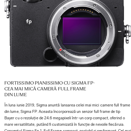
FORTISSIMO PIANISSIMO CU SIGMA FP-
CEA MAI MICĂ CAMERĂ FULL FRAME
DIN LUME
În luna iunie 2019, Sigma anuntă lansarea celei mai mici camere full frame
din lume, Sigma FP. Aceasta încorporează un senzor full frame de tip
Bayer cu o rezoluție de 24.6 megapixeli într-un corp compact, oferind o
mare versatilitate, putând fi customizată în funcție de nevoile fiecăruia.
Conceptul Sigma Fp 1. Full Frame compact, portabil si performant. Cel mai