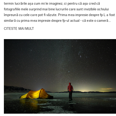
termin lucrările așa cum mi le imaginez, ci pentru că așa cred că
fotografiile mele surprind mai bine lucrurile care sunt invizibile ochiului
împreună cu cele care pot fi văzute. Prima mea impresie despre fp L a fost
similară cu prima mea impresie despre fp-ul actual - că este o cameră...
CITESTE MAI MULT