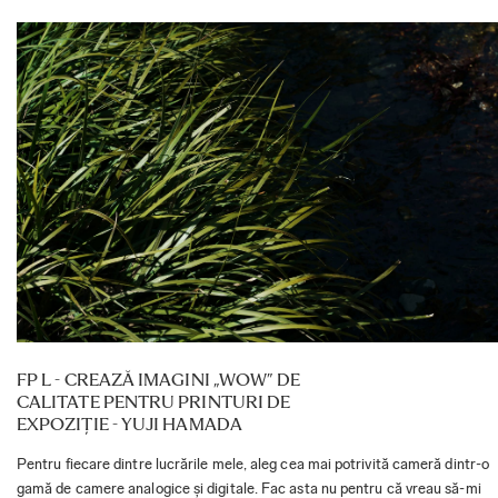
FP L - CREAZĂ IMAGINI „WOW” DE
CALITATE PENTRU PRINTURI DE
EXPOZIȚIE - YUJI HAMADA
Pentru fiecare dintre lucrările mele, aleg cea mai potrivită cameră dintr-o
gamă de camere analogice și digitale. Fac asta nu pentru că vreau să-mi