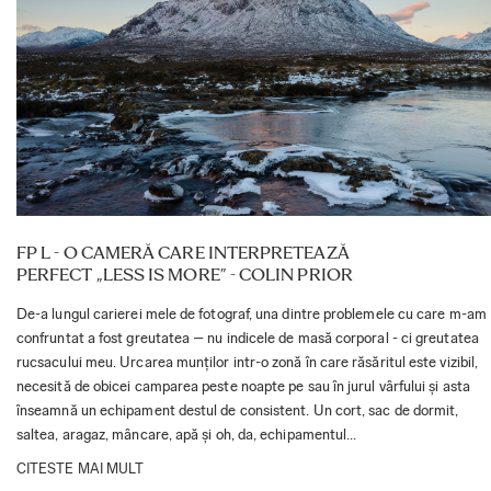
FP L - O CAMERĂ CARE INTERPRETEAZĂ
PERFECT „LESS IS MORE” - COLIN PRIOR
De-a lungul carierei mele de fotograf, una dintre problemele cu care m-am
confruntat a fost greutatea – nu indicele de masă corporal - ci greutatea
rucsacului meu. Urcarea munților intr-o zonă în care răsăritul este vizibil,
necesită de obicei camparea peste noapte pe sau în jurul vârfului și asta
înseamnă un echipament destul de consistent. Un cort, sac de dormit,
saltea, aragaz, mâncare, apă și oh, da, echipamentul...
CITESTE MAI MULT