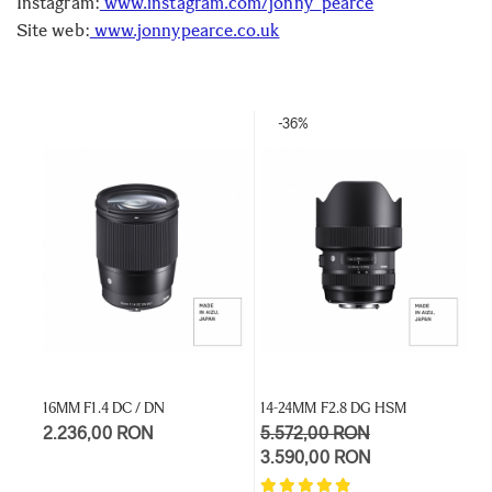
Instagram:
www.instagram.com/jonny_pearce
Site web:
www.jonnypearce.co.uk
-36%
16MM F1.4 DC / DN
14-24MM F2.8 DG HSM
2
2.236,00 RON
5.572,00 RON
6
3.590,00 RON
2