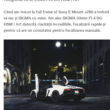
Când am trecut la full frame-ul Sony E-Mount a7Rii a trebuit
să iau și SIGMA cu mine. Am ales SIGMA 50mm F1.4 DG
HSM | Art datorită clarității incredibile, focalizării rapide și
pentru că are un comutator pentru focalizarea manuală.