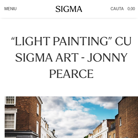
0,00
PRODUSE
INFO
OBIECTIVE
Promotie DC DN
“LIGHT PAINTING” CU
ACCESORII
PROMOTIE CASHBACK
APARATE
OBIECTIVE VIDEO
SIGMA ART - JONNY
PEARCE