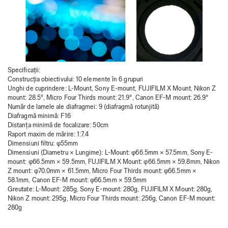
Specificații:
Construcția obiectivului: 10 elemente în 6 grupuri
Unghi de cuprindere: L-Mount, Sony E-mount, FUJIFILM X Mount, Nikon Z
mount: 28.5°, Micro Four Thirds mount: 21.9°, Canon EF-M mount: 26.9°
Număr de lamele ale diafragmei: 9 (diafragmă rotunjită)
Diafragmă minimă: F16
Distanța minimă de focalizare: 50cm
Raport maxim de mărire: 1:7.4
Dimensiuni filtru: φ55mm
Dimensiuni (Diametru × Lungime): L-Mount: φ66.5mm × 57.5mm, Sony E-
mount: φ66.5mm × 59.5mm, FUJIFILM X Mount: φ66.5mm × 59.8mm, Nikon
Z mount: φ70.0mm × 61.5mm, Micro Four Thirds mount: φ66.5mm ×
58.1mm, Canon EF-M mount: φ66.5mm × 59.5mm
Greutate: L-Mount: 285g, Sony E-mount: 280g, FUJIFILM X Mount: 280g,
Nikon Z mount: 295g, Micro Four Thirds mount: 256g, Canon EF-M mount:
280g