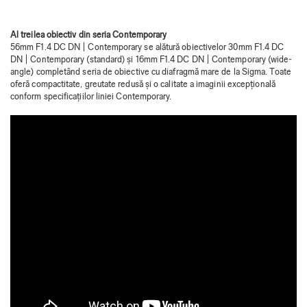
Al treilea obiectiv din seria Contemporary
56mm F1.4 DC DN | Contemporary se alătură obiectivelor 30mm F1.4 DC
DN | Contemporary (standard) și 16mm F1.4 DC DN | Contemporary (wide-
angle) completând seria de obiective cu diafragmă mare de la Sigma. Toate
oferă compactitate, greutate redusă și o calitate a imaginii excepțională
conform specificațiilor liniei Contemporary.