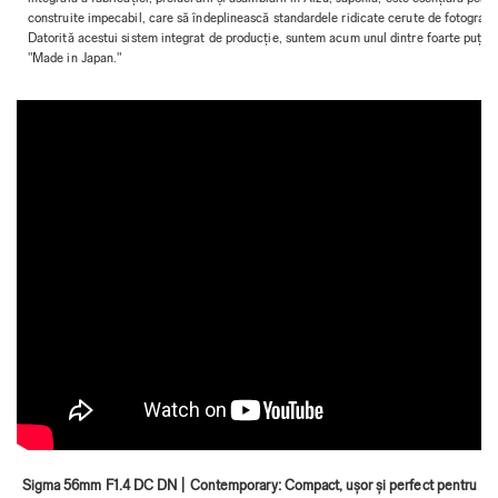
construite impecabil, care să îndeplinească standardele ridicate cerute de fotografi ș
Datorită acestui sistem integrat de producție, suntem acum unul dintre foarte puțini
"Made in Japan."
Sigma 56mm F1.4 DC DN | Contemporary: Compact, ușor și perfect pentru