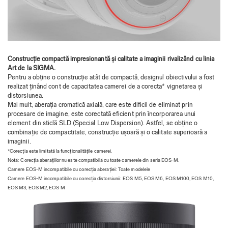
Construcție compactă impresionantă și calitate a imaginii rivalizând cu linia
Art de la SIGMA.
Pentru a obține o construcție atât de compactă, designul obiectivului a fost
realizat ținând cont de capacitatea camerei de a corecta* vignetarea și
distorsiunea.
Mai mult, aberația cromatică axială, care este dificil de eliminat prin
procesare de imagine, este corectată eficient prin încorporarea unui
element din sticlă SLD (Special Low Dispersion). Astfel, se obține o
combinație de compactitate, construcție ușoară și o calitate superioară a
imaginii.
*Corecția este limitată la funcționalitățile camerei.
Notă: Corecția aberațiilor nu este compatibilă cu toate camerele din seria EOS-M.
Camere EOS-M incompatibile cu corecția aberației: Toate modelele
Camere EOS-M incompatibile cu corecția distorsiunii: EOS M5, EOS M6, EOS M100, EOS M10,
EOS M3, EOS M2, EOS M