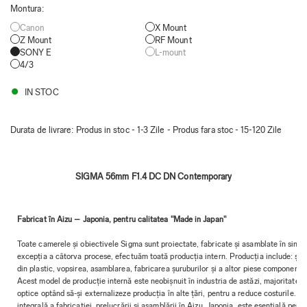
Montura
:
Canon
X Mount
Z Mount
RF Mount
SONY E
L-mount
4/3
IN STOC
Durata de livrare:
Produs in stoc - 1-3 Zile - Produs fara stoc - 15-120 Zile
SIGMA 56mm F1.4 DC DN Contemporary
Fabricat în Aizu – Japonia, pentru calitatea "Made in Japan"
Toate camerele și obiectivele Sigma sunt proiectate, fabricate și asamblate în singu
excepția a câtorva procese, efectuăm toată producția intern. Producția include: șlefui
din plastic, vopsirea, asamblarea, fabricarea șuruburilor și a altor piese componente
Acest model de producție internă este neobișnuit în industria de astăzi, majoritat
optice optând să-și externalizeze producția în alte țări, pentru a reduce costurile
integrală a fabricației, prelucrării și asamblării în Aizu, Japonia, este esențială pen