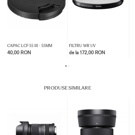
CAPAC LCF-55 III - 55MM
FILTRU WR UV
F
40,00 RON
de la 172,00 RON
d
PRODUSE SIMILARE