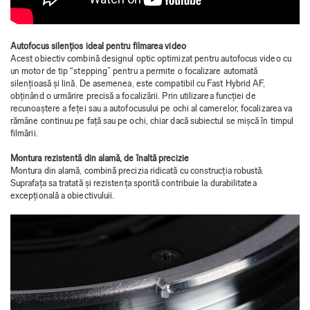
Autofocus silențios ideal pentru filmarea video
Acest obiectiv combină designul optic optimizat pentru autofocus video cu
un motor de tip “stepping” pentru a permite o focalizare automată
silențioasă și lină. De asemenea, este compatibil cu Fast Hybrid AF,
obținând o urmărire precisă a focalizării. Prin utilizarea funcției de
recunoaștere a feței sau a autofocusului pe ochi al camerelor, focalizarea va
rămâne continuu pe față sau pe ochi, chiar dacă subiectul se mișcă în timpul
filmării.
Montura rezistentă din alamă, de înaltă precizie
Montura din alamă, combină precizia ridicată cu construcția robustă.
Suprafața sa tratată și rezistența sporită contribuie la durabilitatea
excepțională a obiectivuluii.