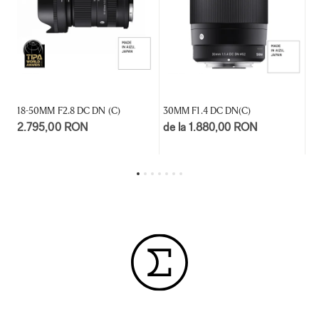
18-50MM F2.8 DC DN (C)
30MM F1.4 DC DN(C)
16
2.795,00 RON
de la 1.880,00 RON
2