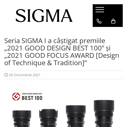
PRODUSE
INFO
OBIECTIVE
Promotie DC DN
Seria SIGMA I a câștigat premiile
ACCESORII
PROMOTIE CASHBACK
„2021 GOOD DESIGN BEST 100” și
APARATE
„2021 GOOD FOCUS AWARD [Design
OBIECTIVE VIDEO
of Technique & Tradition]”
26 Octombrie 2021