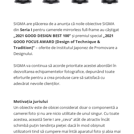
SIGMA are plăcerea de a anunța că noile obiective SIGMA
din
Seria I
pentru camerele mirrorless full-frame au câștigat
„2021 GOOD DESIGN BEST 100”
și premiul special
„2021
GOOD FOCUS AWARD [Design of Technique &
Tradition]”
– oferite de Institutul Japonez de Promovare a
Designului.
SIGMA va continua să acorde prioritate acestei abordări în
dezvoltarea echipamentelor fotografice, depunând toate
eforturile pentru a crea produse care să satisfacă cu
adevărat nevoile clienților.
Motivația juriului
Un obiectiv este de obicei considerat doar o componentă a
camerei foto și nu are nicio utilitate de unul singur. Cu toate
acestea, această Serie I are „ceva” atât de atractiv încât
schimbă puțin tendința pieței: dacă în mod obișnuit
utilizatorii tind să cumpere mai întâi aparatul foto și abia mai