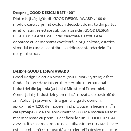
Despre „GOOD DESIGN BEST 100”
Dintre toți câștigătorii „GOOD DESIGN AWARD”, 100 de
modele care au primit evaluări deosebit de înalte din partea
juraților sunt selectate sub titulatura de „GOOD DESIGN
BEST 100”. Cele 100 de lucrări selectate au fost alese
deoarece au demonstrat excelență în originalitate, estetică
și modul în care au contribuit la ridicarea standardelor în
designul actual.
Despre GOOD DESIGN AWARD
Good Design Selection System (sau G Mark System) a fost
fondat în 1957 de Ministerul Comerțului Internațional și
Industriei din Japonia (actualul Minister al Economiei,
Comerțului și Industriei) și premiază inovația de peste 60 de
ani. Aplicanții provin dintr-o gamă largă de domenii,
aproximativ 1.200 de modele fiind propuse în fiecare an. În
cei aproape 60 de ani, aproximativ 43.000 de modele au fost
recompensate cu premii. Beneficiarilor unui GOOD DESIGN
AWARD li se acordă dreptul de a utiliza simbolul G Mark, care
este o emblemă recunoscută a excelenței în design de peste