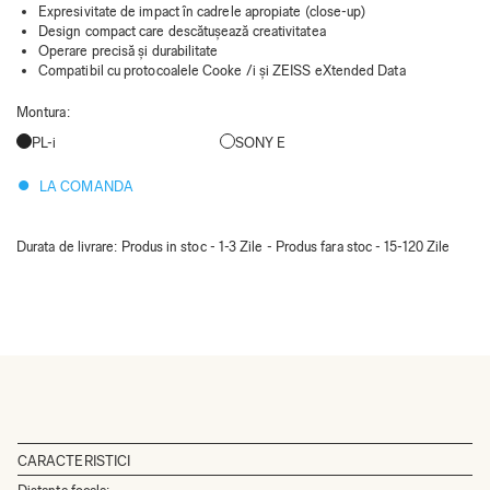
Expresivitate de impact în cadrele apropiate (close-up)
Design compact care descătușează creativitatea
Operare precisă și durabilitate
Compatibil cu protocoalele Cooke /i și ZEISS eXtended Data
Montura
:
PL-i
SONY E
LA COMANDA
Durata de livrare:
Produs in stoc - 1-3 Zile - Produs fara stoc - 15-120 Zile
CARACTERISTICI