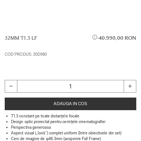
32MM T1.3 LF
40.990,00 RON
COD PRODUS:
30D980
ADAUGA IN COS
T1.3 constant pe toate distanțele focale
Design optic proiectat pentru cerințele cinematografiei
Perspectiva generoasa
Aspect vizual („look”) complet uniform (între obiectivele din set)
Cerc de imagine de φ46.3mm (acoperire Full Frame)