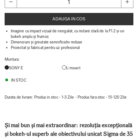
ADAUGA IN COS
Imagine cu impact vizual de neegalat, cu redare clară de la F1.2 și un
bokeh amplu și frumos
Dimensiuni și greutate semnificativ reduse
Proiectat și fabricat pentru uz profesional
Montura
:
SONY E
L-mount
IN STOC
Durata de livrare:
Produs in stoc - 1-3 Zile - Produs fara stoc - 15-120 Zile
Și mai bun și mai extraordinar: rezoluția excepțională
și bokeh-ul superb ale obiectivului unicat Sigma de 35