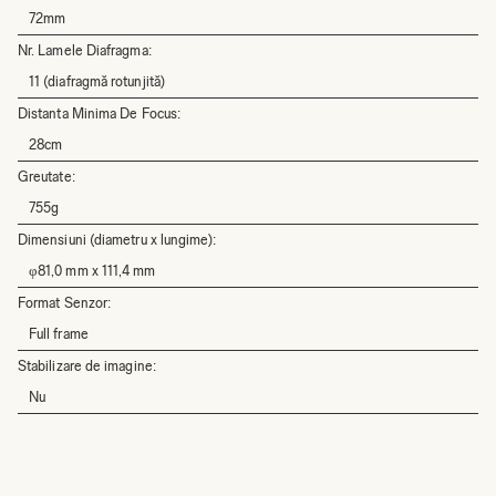
72mm
Nr. Lamele Diafragma:
11 (diafragmă rotunjită)
Distanta Minima De Focus:
28cm
Greutate:
755g
Dimensiuni (diametru x lungime):
φ81,0 mm x 111,4 mm
Format Senzor:
Full frame
Stabilizare de imagine:
Nu