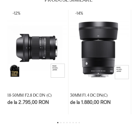
-12%
-14%
18-50MM F2.8 DC DN (C)
30MM F1.4 DC DN(C)
16
de la 2.795,00 RON
de la 1.880,00 RON
d