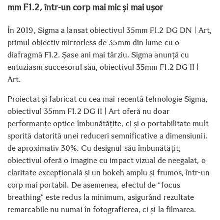
mm F1.2, într-un corp mai mic și mai ușor
În 2019, Sigma a lansat obiectivul 35mm F1.2 DG DN | Art,
primul obiectiv mirrorless de 35mm din lume cu o
diafragmă F1.2. Șase ani mai târziu, Sigma anunță cu
entuziasm succesorul său, obiectivul 35mm F1.2 DG II |
Art.
Proiectat și fabricat cu cea mai recentă tehnologie Sigma,
obiectivul 35mm F1.2 DG II | Art oferă nu doar
performanțe optice îmbunătățite, ci și o portabilitate mult
sporită datorită unei reduceri semnificative a dimensiunii,
de aproximativ 30%. Cu designul său îmbunătățit,
obiectivul oferă o imagine cu impact vizual de neegalat, o
claritate excepțională și un bokeh amplu și frumos, într-un
corp mai portabil. De asemenea, efectul de “focus
breathing” este redus la minimum, asigurând rezultate
remarcabile nu numai în fotografierea, ci și la filmarea.