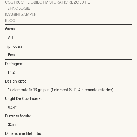
COSTRUCTIE OBIECTIV SI GRAFIC REZOLUTIE
TEHNOLOGIE
IMAGINI SAMPLE
BLOG
Gama:
Art
Tip Focala:
Fixa
Diafragma:
F1.2
Design optic:
17 elemente în 13 grupuri (1 element SLD, 4 elemente asferice)
Unghi De Cuprindere:
63,4°
Distanta focala:
35mm
Dimensiune filet filtru: