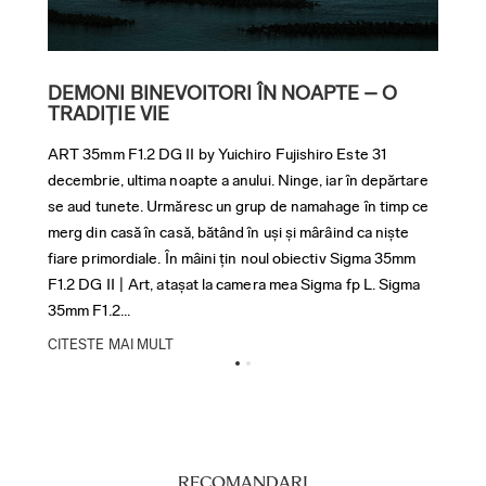
DEMONI BINEVOITORI ÎN NOAPTE – O
EM
TRADIȚIE VIE
SC
ART 35mm F1.2 DG II by Yuichiro Fujishiro Este 31
ART
decembrie, ultima noapte a anului. Ninge, iar în depărtare
oca
se aud tunete. Urmăresc un grup de namahage în timp ce
Art
merg din casă în casă, bătând în uși și mârâind ca niște
exp
fiare primordiale. În mâini țin noul obiectiv Sigma 35mm
des
F1.2 DG II | Art, atașat la camera mea Sigma fp L. Sigma
plăc
35mm F1.2...
mele
CITESTE MAI MULT
CIT
RECOMANDARI