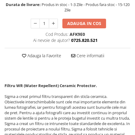
Durata de livrare:
Produs in stoc - 1-3 Zile - Produs fara stoc - 15-120
Zile
ADAUGA IN COS
Cod Produs:
AFK9E0
Ai nevoie de ajutor?
0725.820.521
Adauga la Favorite
Cere informatii
Filtru WR (Water Repellent) Ceramic Protector.
Sigma a creat primul filtru transparent din sticla ceramica.
Obiectivele interschimbabile sunt cele mai importante elemente din
lumea fotografiei, iar pentru fotografi acestea sunt bunurile cele mai
de pret. Pentru a ajuta fotografii care au investit continuu in propriul
sistem de lentile si pentru a le proteja bugetul investit cu multra truda,
Sigma a creat un filtru ce intruneste toate standardele de excelenta. In
procesul de proiectare a noului filtru, Sigma a folosit tehnicile si
materialele producatorilor de sticla, reusind sa produca un material