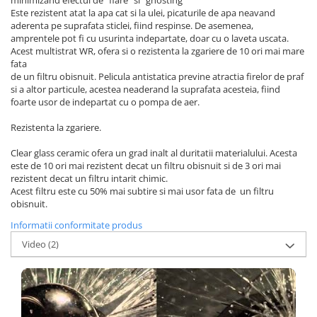
minimizand efectul de "flare" si "ghosting"
Este rezistent atat la apa cat si la ulei, picaturile de apa neavand
aderenta pe suprafata sticlei, fiind respinse. De asemenea,
amprentele pot fi cu usurinta indepartate, doar cu o laveta uscata.
Acest multistrat WR, ofera si o rezistenta la zgariere de 10 ori mai mare
fata
de un filtru obisnuit. Pelicula antistatica previne atractia firelor de praf
si a altor particule, acestea neaderand la suprafata acesteia, fiind
foarte usor de indepartat cu o pompa de aer.
Rezistenta la zgariere.
Clear glass ceramic ofera un grad inalt al duritatii materialului. Acesta
este de 10 ori mai rezistent decat un filtru obisnuit si de 3 ori mai
rezistent decat un filtru intarit chimic.
Acest filtru este cu 50% mai subtire si mai usor fata de un filtru
obisnuit.
Informatii conformitate produs
Video
(2)