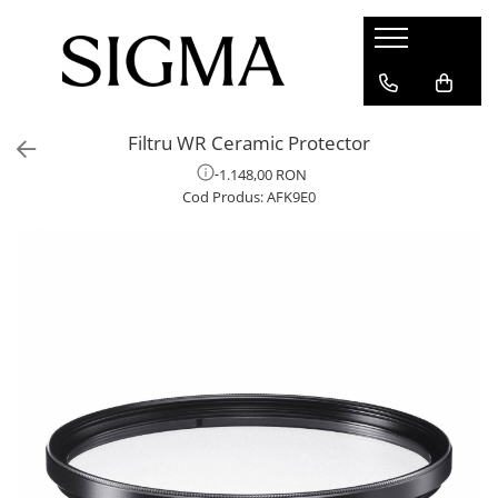
PRODUSE
INFO
OBIECTIVE
Promotie DC DN
Filtru WR Ceramic Protector
ACCESORII
PROMOTIE CASHBACK
1.148,00 RON
APARATE
Cod Produs:
AFK9E0
OBIECTIVE VIDEO