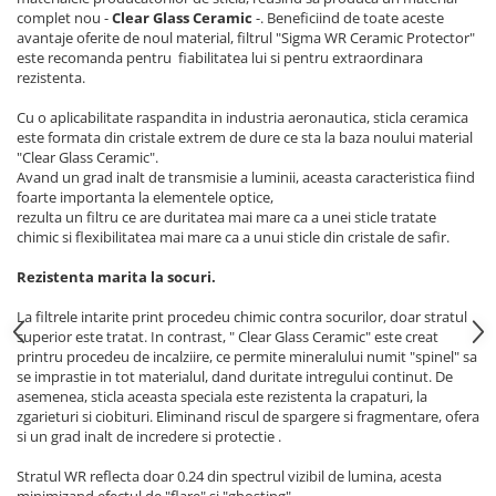
complet nou -
Clear Glass Ceramic
-. Beneficiind de toate aceste
avantaje oferite de noul material, filtrul "Sigma WR Ceramic Protector"
este recomanda pentru fiabilitatea lui si pentru extraordinara
rezistenta.
Cu o aplicabilitate raspandita in industria aeronautica, sticla ceramica
este formata din cristale extrem de dure ce sta la baza noului material
"Clear Glass Ceramic".
Avand un grad inalt de transmisie a luminii, aceasta caracteristica fiind
foarte importanta la elementele optice,
rezulta un filtru ce are duritatea mai mare ca a unei sticle tratate
chimic si flexibilitatea mai mare ca a unui sticle din cristale de safir.
Rezistenta marita la socuri.
La filtrele intarite print procedeu chimic contra socurilor, doar stratul
superior este tratat. In contrast, " Clear Glass Ceramic" este creat
printru procedeu de incalziire, ce permite mineralului numit "spinel" sa
se imprastie in tot materialul, dand duritate intregului continut. De
asemenea, sticla aceasta speciala este rezistenta la crapaturi, la
zgarieturi si ciobituri. Eliminand riscul de spargere si fragmentare, ofera
si un grad inalt de incredere si protectie .
Stratul WR reflecta doar 0.24 din spectrul vizibil de lumina, acesta