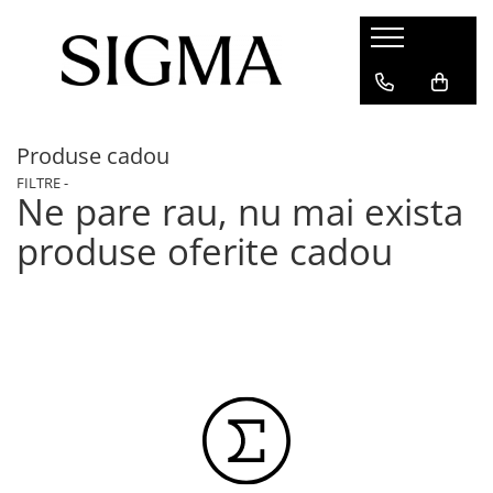
PRODUSE
INFO
OBIECTIVE
PROMOTIE CASHBACK
Produse cadou
ACCESORII
FILTRE -
APARATE
Ne pare rau, nu mai exista
OBIECTIVE VIDEO
produse oferite cadou