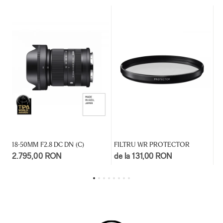
18-50MM F2.8 DC DN (C)
FILTRU WR PROTECTOR
30
2.795,00 RON
de la 131,00 RON
d