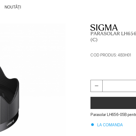
NOUTĂȚI
PARASOLAR LH656
(C)
COD PRODUS:
4B3H01
Parasolar LH656-05B pen
LA COMANDA