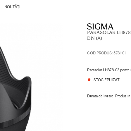
NOUTĂȚI
PARASOLAR LH878-
DN (A)
COD PRODUS:
578H01
Parasolar LH878-03 pentr
STOC EPUIZAT
Durata de livrare:
Produs in 