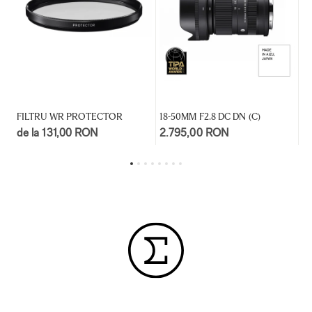
FILTRU WR PROTECTOR
18-50MM F2.8 DC DN (C)
30
de la 131,00 RON
2.795,00 RON
d