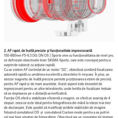
2. AF rapid, de înaltă precizie și funcționalitate impresionantă
150-600mm F5-6.3 DG DN OS | Sports vine cu funcționalitatea de nivel pro,
ce definește obiectivele liniei SIGMA Sports, care este conceput pentru a
surprinde subiecți cu acțiune rapidă.
Cu un sistem AF controlat de un motor “DC”, obiectivul combină focalizarea
automată rapidă cu urmărirea excelentă a obiectelor în mișcare. În plus, un
senzor magnetic de înaltă precizie permite poziționarea extrem de precisă,
pentru AF rapid și de mare acuratețe. Acest aspect este deosebit de
impresionant pentru un ultra-teleobiectiv, unde lentila de focalizare trebuie
să se deplaseze pe o distanță semnificativă.
Funcția OS oferă o stabilizare eficientă a imaginii, ce oferă un avantaj de 4
stopuri, ceea ce este ideal pentru fotografierea din mână la viteze mai mici
de declanșare. Este posibil să modificați setările stabilizării de imagine
folosind comutatorul OS și comutatorul Custom mode pentru a se potrivi
cel mai bine situației de fotografiere. Obiectivul are un comutator de limitare