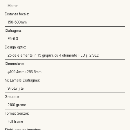
95 mm
Distanta focala:
150-600mm
Diafragma:
F5-6.3
Design optic:
25 de elemente în 15 grupuri, cu 4 elemente FLD și 2 SLD
Dimensiune:
φ109.4mm×263.6mm
Nr. Lamele Diafragma:
9 rotunjite
Greutate:
2100 grame
Format Senzor:
Full frame
Stabilizare de imagine: