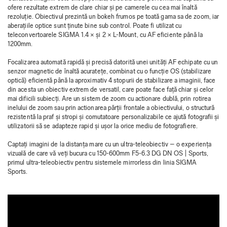
ofere rezultate extrem de clare chiar și pe camerele cu cea mai înaltă
rezoluție. Obiectivul prezintă un bokeh frumos pe toată gama sa de zoom, iar
aberațiile optice sunt ținute bine sub control. Poate fi utilizat cu
teleconvertoarele SIGMA 1.4 × și 2 × L-Mount, cu AF eficiente până la
1200mm.
Focalizarea automată rapidă și precisă datorită unei unități AF echipate cu un
senzor magnetic de înaltă acuratețe, combinat cu o funcție OS (stabilizare
optică) eficientă până la aproximativ 4 stopurii de stabilizare a imaginii, face
din acesta un obiectiv extrem de versatil, care poate face față chiar și celor
mai dificili subiecți. Are un sistem de zoom cu actionare dublă, prin rotirea
inelului de zoom sau prin actionarea părții frontale a obiectivului, o structură
rezistentă la praf și stropi și comutatoare personalizabile ce ajută fotografii și
utilizatorii să se adapteze rapid și ușor la orice mediu de fotografiere.
Captați imagini de la distanța mare cu un ultra-teleobiectiv – o experiența
vizuală de care vă veți bucura cu 150-600mm F5-6.3 DG DN OS | Sports,
primul ultra-teleobiectiv pentru sistemele mirrorless din linia SIGMA
Sports.