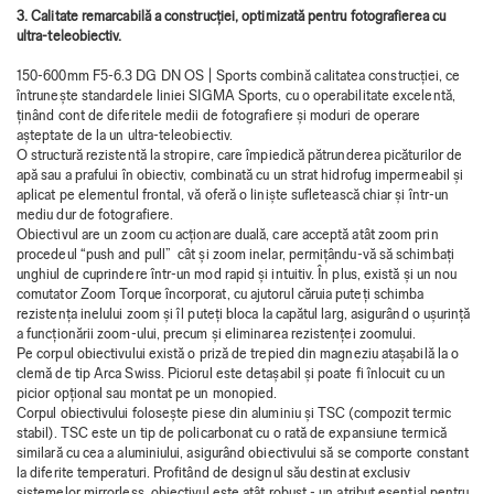
3. Calitate remarcabilă a construcției, optimizată pentru fotografierea cu
ultra-teleobiectiv.
150-600mm F5-6.3 DG DN OS | Sports combină calitatea construcției, ce
întrunește standardele liniei SIGMA Sports, cu o operabilitate excelentă,
ținând cont de diferitele medii de fotografiere și moduri de operare
așteptate de la un ultra-teleobiectiv.
O structură rezistentă la stropire, care împiedică pătrunderea picăturilor de
apă sau a prafului în obiectiv, combinată cu un strat hidrofug impermeabil și
aplicat pe elementul frontal, vă oferă o liniște sufletească chiar și într-un
mediu dur de fotografiere.
Obiectivul are un zoom cu acționare duală, care acceptă atât zoom prin
procedeul “push and pull” cât și zoom inelar, permițându-vă să schimbați
unghiul de cuprindere într-un mod rapid și intuitiv. În plus, există și un nou
comutator Zoom Torque încorporat, cu ajutorul căruia puteți schimba
rezistența inelului zoom și îl puteți bloca la capătul larg, asigurând o ușurință
a funcționării zoom-ului, precum și eliminarea rezistenței zoomului.
Pe corpul obiectivului există o priză de trepied din magneziu atașabilă la o
clemă de tip Arca Swiss. Piciorul este detașabil și poate fi înlocuit cu un
picior opțional sau montat pe un monopied.
Corpul obiectivului folosește piese din aluminiu și TSC (compozit termic
stabil). TSC este un tip de policarbonat cu o rată de expansiune termică
similară cu cea a aluminiului, asigurând obiectivului să se comporte constant
la diferite temperaturi. Profitând de designul său destinat exclusiv
sistemelor mirrorless, obiectivul este atât robust - un atribut esențial pentru