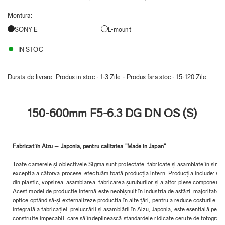
Montura
:
SONY E
L-mount
IN STOC
Durata de livrare:
Produs in stoc - 1-3 Zile - Produs fara stoc - 15-120 Zile
150-600mm F5-6.3 DG DN OS (S)
Fabricat în Aizu – Japonia, pentru calitatea "Made in Japan"
Toate camerele și obiectivele Sigma sunt proiectate, fabricate și asamblate în singu
excepția a câtorva procese, efectuăm toată producția intern. Producția include: șlefui
din plastic, vopsirea, asamblarea, fabricarea șuruburilor și a altor piese componente
Acest model de producție internă este neobișnuit în industria de astăzi, majoritat
optice optând să-și externalizeze producția în alte țări, pentru a reduce costurile
integrală a fabricației, prelucrării și asamblării în Aizu, Japonia, este esențială pen
construite impecabil, care să îndeplinească standardele ridicate cerute de fotografi ș