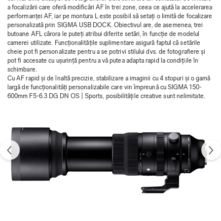
a focalizării care oferă modificări AF în trei zone, ceea ce ajută la accelerarea
performanței AF, iar pe montura L este posibil să setați o limită de focalizare
personalizată prin SIGMA USB DOCK. Obiectivul are, de asemenea, trei
butoane AFL cărora le puteți atribui diferite setări, în funcție de modelul
camerei utilizate. Funcționalitățile suplimentare asigură faptul că setările
cheie pot fi personalizate pentru a se potrivi stilului dvs. de fotografiere și
pot fi accesate cu ușurință pentru a vă putea adapta rapid la condițiile în
schimbare.
Cu AF rapid și de înaltă precizie, stabilizare a imaginii cu 4 stopuri și o gamă
largă de funcționalități personalizabile care vin împreună cu SIGMA 150-
600mm F5-6.3 DG DN OS | Sports, posibilitățile creative sunt nelimitate.