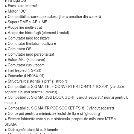
● Funcția OS
● Focalizare internă
● Motor “DC”
● Compatibil cu corectarea aberaților cromatice din cameră
● Suport DMF și AF + MF
● Acoperire multi-strat
● Acoperire hidrofugă (element frontal)
● Comutator mod focalizare
● Comutator limitator focalizare
● Comutator OS
● Comutator mod personalizat
● Buton AFL (3 butoane)
● Comutator cuplu zoom
● Inel trepied (TS-121)
● Parasolar (LH1034-01)
● Structură rezistentă la praf și stropire
● Compatibil cu SIGMA TELE CONVERTER TC-1411 / TC-2011 (vandute
separat / numai pentru L-mount)
● Compatibil cu SIGMA USB DOCK UD-11 (vândut separat / numai pentru L
mount)
● Compatibil cu SIGMA TRIPOD SOCKET TS-81 ( vândut separat)
● Conceput pentru a minimiza efectul de flare si “ghosting”
● Fiecare lobiectiv este supus sistemului propriu de măsurare MTF al
SIGMA
● Diafragmă rotunjită cu 9 lamele