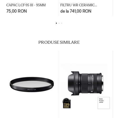
CAPAC LCF-95 III - 95MM
FILTRU WR CERAMIC
F
PROTECTOR
75,00 RON
de la 741,00 RON
d
PRODUSE SIMILARE