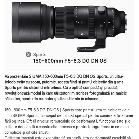
Vă prezentăm SIGMA 150-600mm F5-6.3 DG DN OS Sports, un ultra-
teleobiectiv cu zoom, puternic, acesta fiind și primul obiectiv din gama
Sports pentru sistemul mirrorless. Cu o optică compactă și practică,
revoluționează modul în care utilizatorii mirrorless fotografiază animalele
sălbatice, sporturile cu motor și alte subiecte în mișcare.
150–600mm F5-6.3 DG DN OS | Sports este primul ultra-teleobiectiv din
linia SIGMA Sports , conceput de la bază special pentru camerele full-frame
fără oglindă. Oferă niveluri remarcabile de performanță, funcționalitate și o
calitate deosebită a construcției necesare pentru fotografierea în cele mai
complexe și dificile situații.
Calitatea imaginii este excepțională, cu sticlă ultra-performantă capabilă să