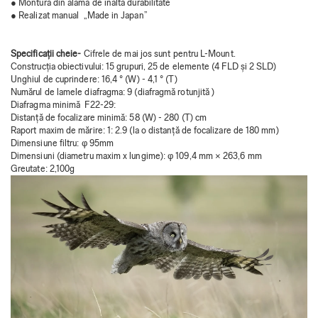
● Montură din alamă de înaltă durabilitate
● Realizat manual „Made in Japan”
Specificații cheie-
Cifrele de mai jos sunt pentru L-Mount.
Construcția obiectivului: 15 grupuri, 25 de elemente (4 FLD și 2 SLD)
Unghiul de cuprindere: 16,4 ° (W) - 4,1 ° (T)
Numărul de lamele diafragma: 9 (diafragmă rotunjită )
Diafragma minimă F22-29:
Distanță de focalizare minimă: 58 (W) - 280 (T) cm
Raport maxim de mărire: 1: 2.9 (la o distanță de focalizare de 180 mm)
Dimensiune filtru: φ 95mm
Dimensiuni (diametru maxim x lungime): φ 109,4 mm × 263,6 mm
Greutate: 2,100g