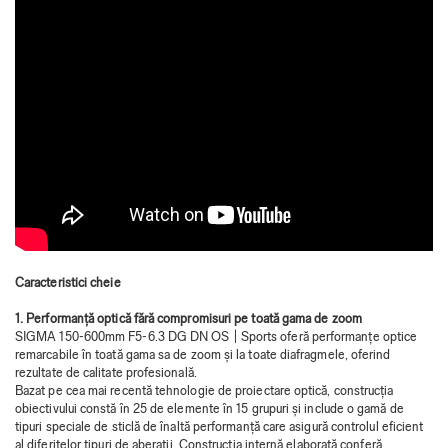
Caracteristici cheie
1. Performanță optică fără compromisuri pe toată gama de zoom
SIGMA 150-600mm F5-6.3 DG DN OS | Sports oferă performanțe optice
remarcabile în toată gama sa de zoom și la toate diafragmele, oferind
rezultate de calitate profesională.
Bazat pe cea mai recentă tehnologie de proiectare optică, construcția
obiectivului constă în 25 de elemente în 15 grupuri și include o gamă de
tipuri speciale de sticlă de înaltă performanță care asigură controlul eficient
al diferitelor tipuri de aberații. Construcția internă elaborată conferă