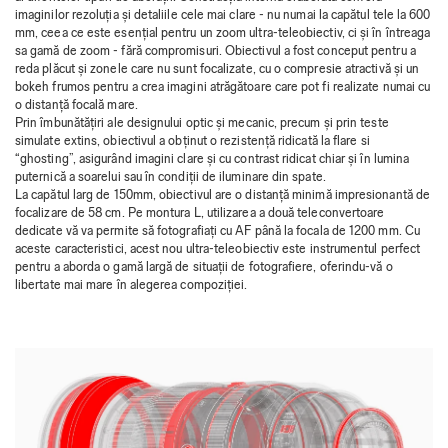
imaginilor rezoluția și detaliile cele mai clare - nu numai la capătul tele la 600
mm, ceea ce este esențial pentru un zoom ultra-teleobiectiv, ci și în întreaga
sa gamă de zoom - fără compromisuri. Obiectivul a fost conceput pentru a
reda plăcut și zonele care nu sunt focalizate, cu o compresie atractivă și un
bokeh frumos pentru a crea imagini atrăgătoare care pot fi realizate numai cu
o distanță focală mare.
Prin îmbunătățiri ale designului optic și mecanic, precum și prin teste
simulate extins, obiectivul a obținut o rezistență ridicată la flare si
“ghosting”, asigurând imagini clare și cu contrast ridicat chiar și în lumina
puternică a soarelui sau în condiții de iluminare din spate.
La capătul larg de 150mm, obiectivul are o distanță minimă impresionantă de
focalizare de 58 cm. Pe montura L, utilizarea a două teleconvertoare
dedicate vă va permite să fotografiați cu AF până la focala de 1200 mm. Cu
aceste caracteristici, acest nou ultra-teleobiectiv este instrumentul perfect
pentru a aborda o gamă largă de situații de fotografiere, oferindu-vă o
libertate mai mare în alegerea compoziției.