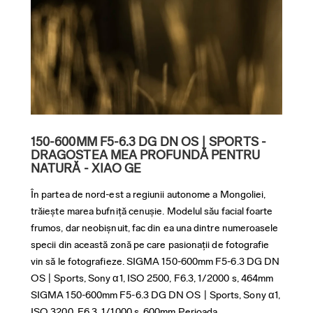
150-600MM F5-6.3 DG DN OS | SPORTS -
15
DRAGOSTEA MEA PROFUNDĂ PENTRU
LU
NATURĂ - XIAO GE
- 
În partea de nord-est a regiunii autonome a Mongoliei,
Pen
trăiește marea bufniță cenușie. Modelul său facial foarte
cel
frumos, dar neobișnuit, fac din ea una dintre numeroasele
sur
specii din această zonă pe care pasionații de fotografie
atra
vin să le fotografieze. SIGMA 150-600mm F5-6.3 DG DN
pet
OS | Sports, Sony α1, ISO 2500, F6.3, 1/2000 s, 464mm
viz
SIGMA 150-600mm F5-6.3 DG DN OS | Sports, Sony α1,
deg
ISO 3200, F6.3, 1/1000 s, 600mm Perioada...
exp