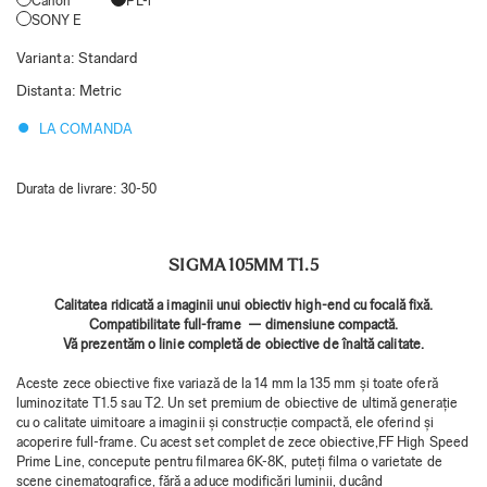
Canon
PL-i
SONY E
Varianta
:
Standard
Distanta
:
Metric
LA COMANDA
Durata de livrare:
30-50
SIGMA 105MM T1.5
Calitatea ridicată a imaginii unui obiectiv high-end cu focală fixă.
Compatibilitate full-frame — dimensiune compactă.
Vă prezentăm o linie completă de obiective de înaltă calitate.
Aceste zece obiective fixe variază de la 14 mm la 135 mm și toate oferă
luminozitate T1.5 sau T2. Un set premium de obiective de ultimă generație
cu o calitate uimitoare a imaginii și construcție compactă, ele oferind și
acoperire full-frame. Cu acest set complet de zece obiective,FF High Speed
​​Prime Line, concepute pentru filmarea 6K-8K, puteți filma o varietate de
scene cinematografice, fără a aduce modificări luminii, ducând