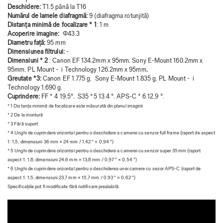
Deschidere:
T1.5 până la T16
Numărul de lamele diafragmă:
9 (diafragma rotunjită)
Distanța minimă de focalizare * 1
: 1 m
Acoperire imagine:
Φ43.3
Diametru față:
95 mm
Dimensiunea filtrului:
-
Dimensiuni * 2
: Canon EF 134.2mm x 95mm. Sony E-Mount 160.2mm x
95mm. PL Mount - i Technology 126.2mm x 95mm
.
Greutate *3:
Canon EF 1.775 g. Sony E-Mount 1.835 g. PL Mount - i
Technology 1.690 g.
Cuprindere:
FF * 4 19.5°. S35 *5 13.4 °. APS-C * 6 12.9 °.
* 1 Distanța minimă de focalizare este măsurată din planul imaginii
* 2 De la montură
* 3 Fără suport
* 4 Unghi de cuprindere orizontal pentru o deschidere a camerei cu senzor full frame (raport de aspect
1: 1,5, dimensiuni 36 mm × 24 mm / 1,42 ″ × 0,94 ″)
* 5 Unghi de cuprindere orizontal pentru o deschidere a camerei cu senzor super 35mm (raport
aspect 1: 1,8, dimensiuni 24,6 mm × 13,8 mm / 0,97 ″ × 0,54 ″)
* 6 Unghi de cuprindere orizontal pentru o deschiderea unei camere cu sezor APS-C (raport de
aspect 1: 1,5, dimensiuni 23,7 mm × 15,7 mm / 0,93 ″ × 0,62 ″)
Specificațiile pot fi modificate fără notificare prealabilă.