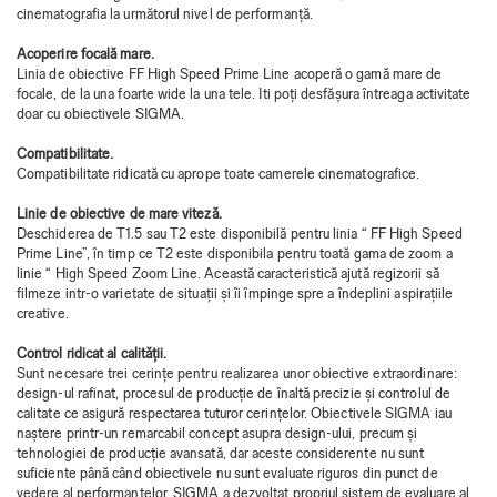
cinematografia la următorul nivel de performanță.
Acoperire focală mare.
Linia de obiective FF High Speed ​​Prime Line acoperă o gamă mare de
focale, de la una foarte wide la una tele. Iti poți desfășura întreaga activitate
doar cu obiectivele SIGMA.
Compatibilitate.
Compatibilitate ridicată cu aprope toate camerele cinematografice.
Linie de obiective de mare viteză.
Deschiderea de T1.5 sau T2 este disponibilă pentru linia “ FF High Speed
Prime Line”, în timp ce T2 este disponibila pentru toată gama de zoom a
linie “ High Speed Zoom Line. Această caracteristică ajută regizorii să
filmeze intr-o varietate de situații și îi împinge spre a îndeplini aspirațiile
creative.
Control ridicat al calității.
Sunt necesare trei cerințe pentru realizarea unor obiective extraordinare:
design-ul rafinat, procesul de producție de înaltă precizie și controlul de
calitate ce asigură respectarea tuturor cerințelor. Obiectivele SIGMA iau
naștere printr-un remarcabil concept asupra design-ului, precum și
tehnologiei de producție avansată, dar aceste considerente nu sunt
suficiente până când obiectivele nu sunt evaluate riguros din punct de
vedere al performanțelor. SIGMA a dezvoltat propriul sistem de evaluare al