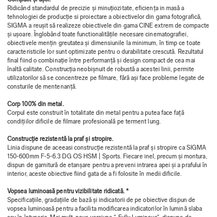
Ridicând standardul de precizie și minuțiozitate, eficiența in masă a
tehnologiei de producție si proiectare a obiectivelor din gama fotografică,
SIGMA a reușit să realizeze obiectivele din gama CINE extrem de compacte
și ușoare. Înglobând toate functionalitățile necesare cinematografiei,
obiectivele mențin greutatea și dimensiunile la minimum, în timp ce toate
caracteristicile lor sunt optimizate pentru o durabilitate crescută. Rezultatul
final fiind o combinație între performanță și design compact de cea mai
înaltă calitate. Construcția neobișnuit de robustă a acestei linii, permite
utilizatorilor să se concentreze pe filmare, fără ași face probleme legate de
consturile de mentenanță.
Corp 100% din metal.
Corpul este construit în totalitate din metal pentru a putea face față
condițiilor dificile de filmare profesională pe terment lung.
Construcție rezistentă la praf și stropire.
Linia dispune de aceeasi construcție rezistentă la praf și stropire ca SIGMA
150-600mm F-5-6.3 DG OS HSM | Sports. Fiecare inel, precum și montura,
dispun de garnitură de etanșare pentru a preveni intrarea apei și a prafului în
interior, aceste obiective fiind gata de a fi folosite în medii dificile.
Vopsea luminoasă pentru vizibilitate ridicată. *
Specificațiile, gradațiile de bază și indicatorii de pe obiective dispun de
vopsea luminoasă pentru a facilita modificarea indicatorilor în lumină slaba