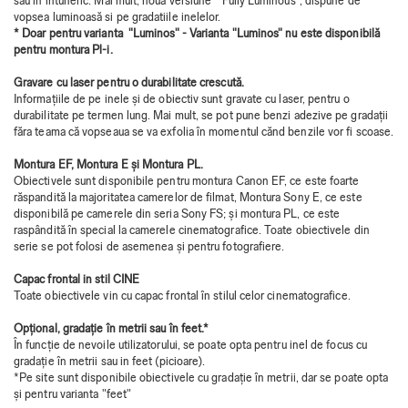
sau în întuneric. Mai mult, noua versiune “ Fully Luminous", dispune de
vopsea luminoasă si pe gradatiile inelelor.
* Doar pentru varianta "Luminos" - Varianta "Luminos" nu este disponibilă
pentru montura Pl-i.
Gravare cu laser pentru o durabilitate crescută.
Informațiile de pe inele și de obiectiv sunt gravate cu laser, pentru o
durabilitate pe termen lung. Mai mult, se pot pune benzi adezive pe gradații
făra teama că vopseaua se va exfolia în momentul cănd benzile vor fi scoase.
Montura EF, Montura E și Montura PL.
Obiectivele sunt disponibile pentru montura Canon EF, ce este foarte
răspandită la majoritatea camerelor de filmat, Montura Sony E, ce este
disponibilă pe camerele din seria Sony FS; și montura PL, ce este
raspândită în special la camerele cinematografice. Toate obiectivele din
serie se pot folosi de asemenea și pentru fotografiere.
Capac frontal in stil CINE
Toate obiectivele vin cu capac frontal în stilul celor cinematografice.
Opțional, gradație în metrii sau în feet.*
În funcție de nevoile utilizatorului, se poate opta pentru inel de focus cu
gradație în metrii sau in feet (picioare).
*Pe site sunt disponibile obiectivele cu gradație în metrii, dar se poate opta
și pentru varianta "feet"