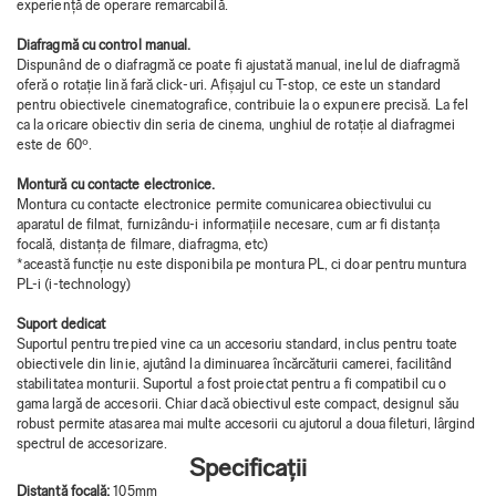
experiență de operare remarcabilă.
Diafragmă cu control manual.
Dispunând de o diafragmă ce poate fi ajustată manual, inelul de diafragmă
oferă o rotație lină fară click-uri. Afișajul cu T-stop, ce este un standard
pentru obiectivele cinematografice, contribuie la o expunere precisă. La fel
ca la oricare obiectiv din seria de cinema, unghiul de rotație al diafragmei
este de 60º.
Montură cu contacte electronice.
Montura cu contacte electronice permite comunicarea obiectivului cu
aparatul de filmat, furnizându-i informațiile necesare, cum ar fi distanța
focală, distanța de filmare, diafragma, etc)
*această funcție nu este disponibila pe montura PL, ci doar pentru muntura
PL-i (i-technology)
Suport dedicat
Suportul pentru trepied vine ca un accesoriu standard, inclus pentru toate
obiectivele din linie, ajutând la diminuarea încărcăturii camerei, facilitând
stabilitatea monturii. Suportul a fost proiectat pentru a fi compatibil cu o
gama largă de accesorii. Chiar dacă obiectivul este compact, designul său
robust permite atasarea mai multe accesorii cu ajutorul a doua fileturi, lârgind
spectrul de accesorizare.
Specificații
Distanță focală:
105mm