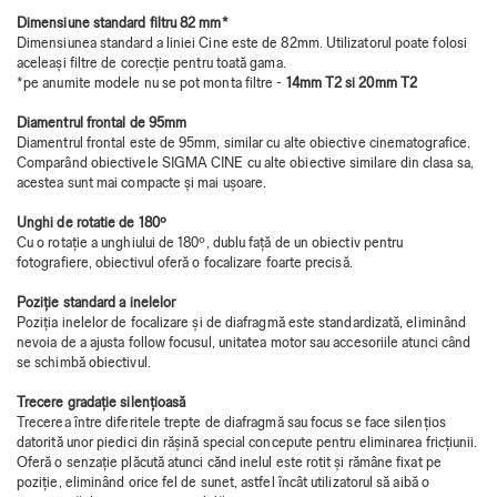
Dimensiune standard filtru 82 mm*
Dimensiunea standard a liniei Cine este de 82mm. Utilizatorul poate folosi
aceleași filtre de corecție pentru toată gama.
*pe anumite modele nu se pot monta filtre -
14mm T2 si 20mm T2
Diamentrul frontal de 95mm
Diamentrul frontal este de 95mm, similar cu alte obiective cinematografice.
Comparând obiectivele SIGMA CINE cu alte obiective similare din clasa sa,
acestea sunt mai compacte și mai ușoare.
Unghi de rotatie de 180º
Cu o rotație a unghiului de 180º, dublu față de un obiectiv pentru
fotografiere, obiectivul oferă o focalizare foarte precisă.
Poziție standard a inelelor
Poziția inelelor de focalizare și de diafragmă este standardizată, eliminând
nevoia de a ajusta follow focusul, unitatea motor sau accesoriile atunci când
se schimbă obiectivul.
Trecere gradație silențioasă
Trecerea între diferitele trepte de diafragmă sau focus se face silențios
datorită unor piedici din rășină special concepute pentru eliminarea fricțiunii.
Oferă o senzație plăcută atunci cănd inelul este rotit și rămâne fixat pe
poziție, eliminând orice fel de sunet, astfel încât utilizatorul să aibă o