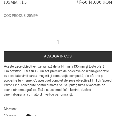
105MM T1.5
30.140,00 RON
COD PRODUS:
25M974
ADAUGA IN COS
Aceste zece obiective fixe variază de la 14 mm la 135 mm și toate oferă
luminozitate T1.5 sau T2. Un set premium de obiective de ultimă generație
cu o calitate uimitoare a imaginii și construcție compactă, ele oferind și
acoperire full-frame. Cu acest set complet de zece obiective,FF High Speed
​​Prime Line, concepute pentru filmarea 6K-8K, puteți filma o varietate de
scene cinematografice, fără a aduce modificări luminii, ducând
cinematografia la următorul nivel de performanță.
Montura
: