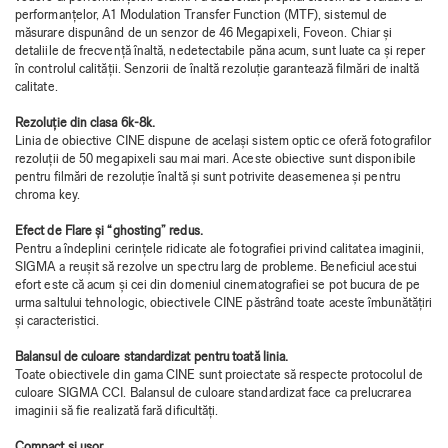
performanțelor, A1 Modulation Transfer Function (MTF), sistemul de
măsurare dispunând de un senzor de 46 Megapixeli, Foveon. Chiar și
detaliile de frecvență înaltă, nedetectabile păna acum, sunt luate ca și reper
în controlul calității. Senzorii de înaltă rezoluție garantează filmări de inaltă
calitate.
Rezoluție din clasa 6k-8k.
Linia de obiective CINE dispune de același sistem optic ce oferă fotografilor
rezoluții de 50 megapixeli sau mai mari. Aceste obiective sunt disponibile
pentru filmări de rezoluție înaltă și sunt potrivite deasemenea și pentru
chroma key.
Efect de Flare și “ghosting” redus.
Pentru a îndeplini cerințele ridicate ale fotografiei privind calitatea imaginii,
SIGMA a reușit să rezolve un spectru larg de probleme. Beneficiul acestui
efort este că acum și cei din domeniul cinematografiei se pot bucura de pe
urma saltului tehnologic, obiectivele CINE păstrând toate aceste îmbunătățiri
și caracteristici.
Balansul de culoare standardizat pentru toată linia.
Toate obiectivele din gama CINE sunt proiectate să respecte protocolul de
culoare SIGMA CCI. Balansul de culoare standardizat face ca prelucrarea
imaginii să fie realizată fară dificultăți.
Compact și ușor.